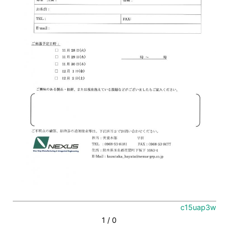
c15uap3w
1
/
0