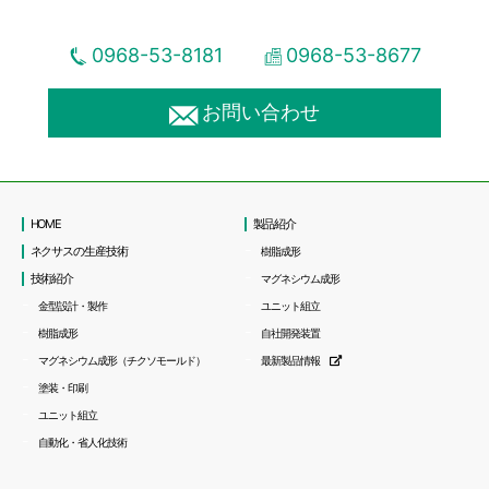
0968-53-8181
0968-53-8677
お問い合わせ
HOME
製品紹介
ネクサスの生産技術
樹脂成形
技術紹介
マグネシウム成形
金型設計・製作
ユニット組立
樹脂成形
自社開発装置
マグネシウム成形（チクソモールド）
最新製品情報
塗装・印刷
ユニット組立
自動化・省人化技術